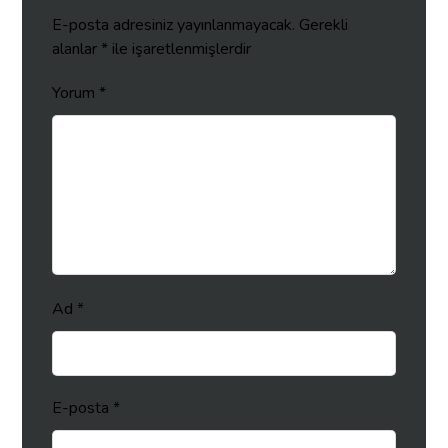
E-posta adresiniz yayınlanmayacak.
Gerekli
alanlar
*
ile işaretlenmişlerdir
Yorum
*
Ad
*
E-posta
*