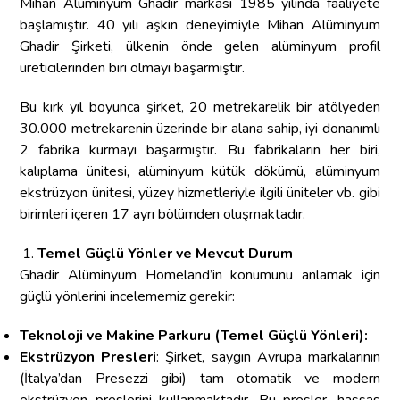
Mihan Alüminyum Ghadir markası 1985 yılında faaliyete
başlamıştır. 40 yılı aşkın deneyimiyle Mihan Alüminyum
Ghadir Şirketi, ülkenin önde gelen alüminyum profil
üreticilerinden biri olmayı başarmıştır.
Bu kırk yıl boyunca şirket, 20 metrekarelik bir atölyeden
30.000 metrekarenin üzerinde bir alana sahip, iyi donanımlı
2 fabrika kurmayı başarmıştır. Bu fabrikaların her biri,
kalıplama ünitesi, alüminyum kütük dökümü, alüminyum
ekstrüzyon ünitesi, yüzey hizmetleriyle ilgili üniteler vb. gibi
birimleri içeren 17 ayrı bölümden oluşmaktadır.
Temel Güçlü Yönler ve Mevcut Durum
Ghadir Alüminyum Homeland’in konumunu anlamak için
güçlü yönlerini incelememiz gerekir:
Teknoloji ve Makine Parkuru (Temel Güçlü Yönleri):
Ekstrüzyon Presleri
: Şirket, saygın Avrupa markalarının
(İtalya’dan Presezzi gibi) tam otomatik ve modern
ekstrüzyon preslerini kullanmaktadır. Bu presler, hassas