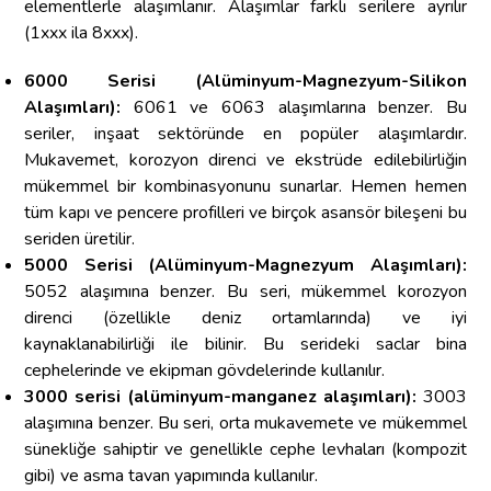
elementlerle alaşımlanır. Alaşımlar farklı serilere ayrılır
(1xxx ila 8xxx).
6000 Serisi (Alüminyum-Magnezyum-Silikon
Alaşımları):
6061 ve 6063 alaşımlarına benzer. Bu
seriler, inşaat sektöründe en popüler alaşımlardır.
Mukavemet, korozyon direnci ve ekstrüde edilebilirliğin
mükemmel bir kombinasyonunu sunarlar. Hemen hemen
tüm kapı ve pencere profilleri ve birçok asansör bileşeni bu
seriden üretilir.
5000 Serisi (Alüminyum-Magnezyum Alaşımları):
5052 alaşımına benzer. Bu seri, mükemmel korozyon
direnci (özellikle deniz ortamlarında) ve iyi
kaynaklanabilirliği ile bilinir. Bu serideki saclar bina
cephelerinde ve ekipman gövdelerinde kullanılır.
3000 serisi (alüminyum-manganez alaşımları):
3003
alaşımına benzer. Bu seri, orta mukavemete ve mükemmel
sünekliğe sahiptir ve genellikle cephe levhaları (kompozit
gibi) ve asma tavan yapımında kullanılır.