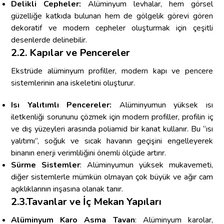
Delikli Cepheler:
Alüminyum levhalar, hem görsel
güzelliğe katkıda bulunan hem de gölgelik görevi gören
dekoratif ve modern cepheler oluşturmak için çeşitli
desenlerde delinebilir.
2.2. Kapılar ve Pencereler
Ekstrüde alüminyum profiller, modern kapı ve pencere
sistemlerinin ana iskeletini oluşturur.
Isı Yalıtımlı Pencereler:
Alüminyumun yüksek ısı
iletkenliği sorununu çözmek için modern profiller, profilin iç
ve dış yüzeyleri arasında poliamid bir kanat kullanır. Bu “ısı
yalıtımı”, soğuk ve sıcak havanın geçişini engelleyerek
binanın enerji verimliliğini önemli ölçüde artırır.
Sürme Sistemler
: Alüminyumun yüksek mukavemeti,
diğer sistemlerle mümkün olmayan çok büyük ve ağır cam
açıklıklarının inşasına olanak tanır.
2.3.Tavanlar ve İç Mekan Yapıları
Alüminyum Karo Asma Tavan
: Alüminyum karolar,