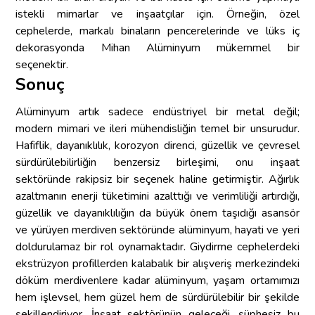
istekli mimarlar ve inşaatçılar için. Örneğin, özel
cephelerde, markalı binaların pencerelerinde ve lüks iç
dekorasyonda Mihan Alüminyum mükemmel bir
seçenektir.
Sonuç
Alüminyum artık sadece endüstriyel bir metal değil;
modern mimari ve ileri mühendisliğin temel bir unsurudur.
Hafiflik, dayanıklılık, korozyon direnci, güzellik ve çevresel
sürdürülebilirliğin benzersiz birleşimi, onu inşaat
sektöründe rakipsiz bir seçenek haline getirmiştir. Ağırlık
azaltmanın enerji tüketimini azalttığı ve verimliliği artırdığı,
güzellik ve dayanıklılığın da büyük önem taşıdığı asansör
ve yürüyen merdiven sektöründe alüminyum, hayati ve yeri
doldurulamaz bir rol oynamaktadır. Giydirme cephelerdeki
ekstrüzyon profillerden kalabalık bir alışveriş merkezindeki
döküm merdivenlere kadar alüminyum, yaşam ortamımızı
hem işlevsel, hem güzel hem de sürdürülebilir bir şekilde
şekillendiriyor. İnşaat sektörünün geleceği, şüphesiz bu