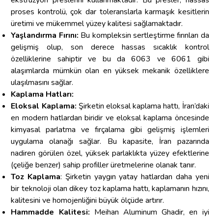
proses kontrolü, çok dar toleranslarla karmaşık kesitlerin
üretimi ve mükemmel yüzey kalitesi sağlamaktadır.
Yaşlandırma Fırını:
Bu kompleksin sertleştirme fırınları da
gelişmiş olup, son derece hassas sıcaklık kontrol
özelliklerine sahiptir ve bu da 6063 ve 6061 gibi
alaşımlarda mümkün olan en yüksek mekanik özelliklere
ulaşılmasını sağlar.
Kaplama Hatları:
Eloksal Kaplama:
Şirketin eloksal kaplama hattı, İran’daki
en modern hatlardan biridir ve eloksal kaplama öncesinde
kimyasal parlatma ve fırçalama gibi gelişmiş işlemleri
uygulama olanağı sağlar. Bu kapasite, İran pazarında
nadiren görülen özel, yüksek parlaklıkta yüzey efektlerine
(çeliğe benzer) sahip profiller üretmelerine olanak tanır.
Toz Kaplama
: Şirketin yaygın yatay hatlardan daha yeni
bir teknoloji olan dikey toz kaplama hattı, kaplamanın hızını,
kalitesini ve homojenliğini büyük ölçüde artırır.
Hammadde Kalitesi:
Meihan Aluminum Ghadir, en iyi