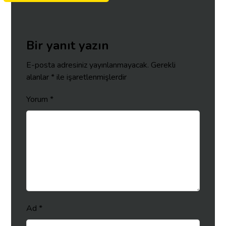
Bir yanıt yazın
E-posta adresiniz yayınlanmayacak.
Gerekli
alanlar
*
ile işaretlenmişlerdir
Yorum
*
Ad
*