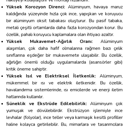
Yüksek Korozyon Direnci:
Alüminyum, havaya maruz
kaldığında yüzeyinde hızla çok ince, yapışkan ve koruyucu
bir alüminyum oksit tabakası oluşturur. Bu pasif tabaka,
metali çeşitli ortamlarda daha fazla korozyondan korur. Bu
özellik, pahalı koruyucu kaplamalara olan ihtiyacı azaltır.
Yüksek Mukavemet-Ağırlık Oranı:
Alüminyum
alaşımları, çok daha hafif olmalarına rağmen bazı çelik
sınıflarına eşdeğer bir mukavemete ulaşabilir. Bu özellik,
ağırlığın önemli olduğu uygulamalarda (asansörler gibi)
kritik öneme sahiptir.
Yüksek Isıl ve Elektriksel İletkenlik:
Alüminyum,
mükemmel bir ısı ve elektrik iletkenidir. Bu özellik,
havalandırma sistemlerinde, ısı emicilerde ve enerji iletim
hatlarında kullanılır.
Süneklik ve Ekstrüde Edilebilirlik:
Alüminyum çok
yumuşak ve dövülebilirdir. Ekstrüzyon işlemiyle ince
levhalar (folyolar), ince teller veya karmaşık kesitli profiller
haline kolayca getirilebilir. Bu, mimarlara ve tasarımcılara