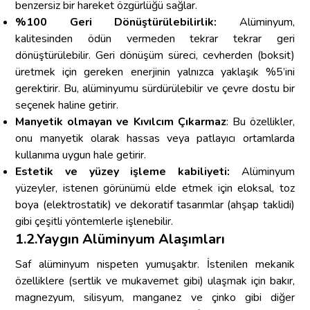
benzersiz bir hareket özgürlüğü sağlar.
%100 Geri Dönüştürülebilirlik:
Alüminyum,
kalitesinden ödün vermeden tekrar tekrar geri
dönüştürülebilir. Geri dönüşüm süreci, cevherden (boksit)
üretmek için gereken enerjinin yalnızca yaklaşık %5’ini
gerektirir. Bu, alüminyumu sürdürülebilir ve çevre dostu bir
seçenek haline getirir.
Manyetik olmayan ve Kıvılcım Çıkarmaz
: Bu özellikler,
onu manyetik olarak hassas veya patlayıcı ortamlarda
kullanıma uygun hale getirir.
Estetik ve yüzey işleme kabiliyeti:
Alüminyum
yüzeyler, istenen görünümü elde etmek için eloksal, toz
boya (elektrostatik) ve dekoratif tasarımlar (ahşap taklidi)
gibi çeşitli yöntemlerle işlenebilir.
1.2.Yaygın Alüminyum Alaşımları
Saf alüminyum nispeten yumuşaktır. İstenilen mekanik
özelliklere (sertlik ve mukavemet gibi) ulaşmak için bakır,
magnezyum, silisyum, manganez ve çinko gibi diğer