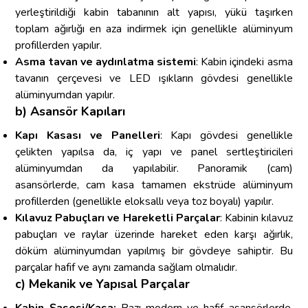
yerleştirildiği kabin tabanının alt yapısı, yükü taşırken
toplam ağırlığı en aza indirmek için genellikle alüminyum
profillerden yapılır.
Asma tavan ve aydınlatma sistemi
: Kabin içindeki asma
tavanın çerçevesi ve LED ışıkların gövdesi genellikle
alüminyumdan yapılır.
b) Asansör Kapıları
Kapı Kasası ve Panelleri
: Kapı gövdesi genellikle
çelikten yapılsa da, iç yapı ve panel sertleştiricileri
alüminyumdan da yapılabilir. Panoramik (cam)
asansörlerde, cam kasa tamamen ekstrüde alüminyum
profillerden (genellikle eloksallı veya toz boyalı) yapılır.
Kılavuz Pabuçları ve Hareketli Parçalar
: Kabinin kılavuz
pabuçları ve raylar üzerinde hareket eden karşı ağırlık,
döküm alüminyumdan yapılmış bir gövdeye sahiptir. Bu
parçalar hafif ve aynı zamanda sağlam olmalıdır.
c) Mekanik ve Yapısal Parçalar
Kabin Şasesi/Kasa:
Bazı modern ve hafif asansörlerde,