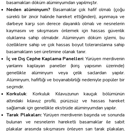
basamakları döküm alüminyumdan yapılmıştır.
Neden alüminyum?
Basamaklar çok hafif olmalı (çoğu
sürekli bir zincir halinde hareket ettiğinden), aşınmaya ve
darbeye karşı son derece dayanıklı olmalı ve nesnelerin
kaymasını ve sıkışmasını önlemek için hassas güvenlik
oluklarına sahip olmalıdır. Alüminyum döküm işlemi, bu
özelliklere sahip ve çok hassas boyut toleranslarına sahip
basamakların seri üretimine olanak tanır.
İç ve Dış Cephe Kaplama Panelleri
: Yürüyen merdivenin
yanlarını kaplayan paneller (kiriş yapısının üzerinde)
genellikle alüminyum veya çelik saclardan yapılır.
Alüminyum, hafifliği ve boyanabilirliği nedeniyle popüler bir
seçimdir.
Korkuluk
: Korkuluk Kılavuzunun kauçuk bölümünün
altındaki kılavuz profili, pürüzsüz ve hassas hareket
sağlamak için genellikle ekstrüde alüminyumdan yapılır.
Tarak Plakaları:
Yürüyen merdivenin başında ve sonunda
bulunan ve nesnelerin hareketli basamaklar ile sabit
plakalar arasında sıkışmasını önleyen sarı tarak plakaları,